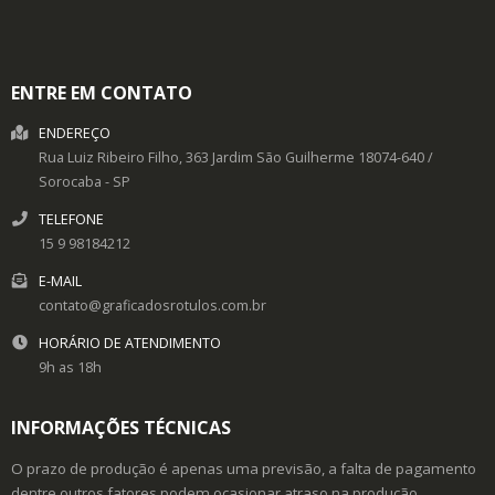
ENTRE EM CONTATO
ENDEREÇO
Rua Luiz Ribeiro Filho, 363
Jardim São Guilherme
18074-640
/
Sorocaba
- SP
TELEFONE
15 9 98184212
E-MAIL
contato@graficadosrotulos.com.br
HORÁRIO DE ATENDIMENTO
9h as 18h
INFORMAÇÕES TÉCNICAS
O prazo de produção é apenas uma previsão, a falta de pagamento
dentre outros fatores podem ocasionar atraso na produção