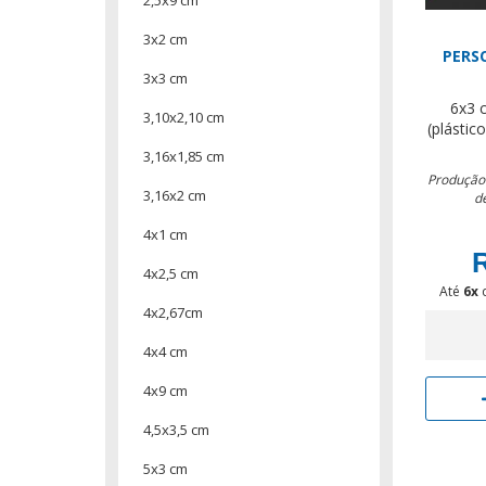
2,5x9 cm
3x2 cm
PERS
3x3 cm
6x3 
3,10x2,10 cm
(plástico
3,16x1,85 cm
Produção:
3,16x2 cm
d
4x1 cm
R
4x2,5 cm
Até
6x
4x2,67cm
4x4 cm
4x9 cm
4,5x3,5 cm
5x3 cm