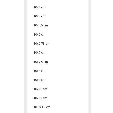
10x4 cm
10x5 cm
10x5,5 cm
10x6 cm
10x6,73 cm
10x7 cm
10x7,5 cm
10x8 cm
10x9 cm
10x10 cm
10x13 cm
10,5x3,5 cm