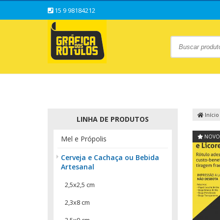
15 9 98184212
Início
LINHA DE PRODUTOS
NOVO
Mel e Própolis
Cerveja e Cachaça ou Bebida
Artesanal
2,5x2,5 cm
2,3x8 cm