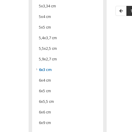
5x3,34 cm
5x4 cm
5x5 cm
5,4x3,7 cm
5,5x2,5 cm
5,9x2,7 cm
6x3 cm
6x4 cm
6x5 cm
6x5,5 cm
6x6 cm
6x9 cm