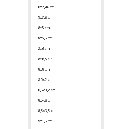
8x2,46 cm
8x3,8 cm
8x5 cm
8x5,5 cm
8x6 cm
8x6,5 cm
8x8 cm
8,5x2 cm
8,5x3,2 cm
8,5x8 cm
8,5x9,5 cm
9x1,5 cm