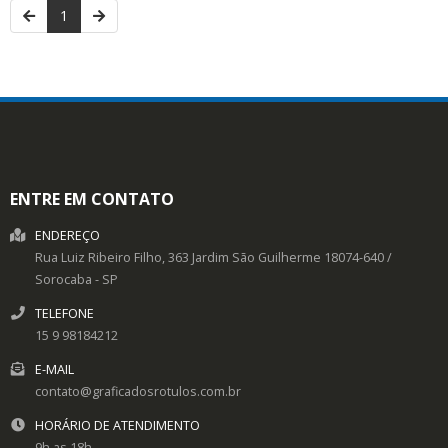
1
ENTRE EM CONTATO
ENDEREÇO
Rua Luiz Ribeiro Filho, 363
Jardim São Guilherme
18074-640
/
Sorocaba
- SP
TELEFONE
15 9 98184212
E-MAIL
contato@graficadosrotulos.com.br
HORÁRIO DE ATENDIMENTO
9h as 18h