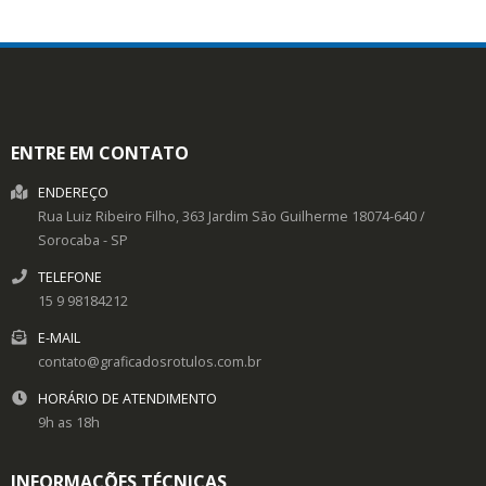
ENTRE EM CONTATO
ENDEREÇO
Rua Luiz Ribeiro Filho, 363
Jardim São Guilherme
18074-640
/
Sorocaba
- SP
TELEFONE
15 9 98184212
E-MAIL
contato@graficadosrotulos.com.br
HORÁRIO DE ATENDIMENTO
9h as 18h
INFORMAÇÕES TÉCNICAS