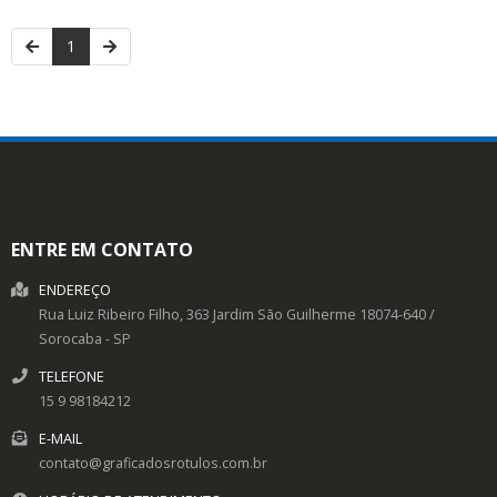
1
ENTRE EM CONTATO
ENDEREÇO
Rua Luiz Ribeiro Filho, 363
Jardim São Guilherme
18074-640
/
Sorocaba
- SP
TELEFONE
15 9 98184212
E-MAIL
contato@graficadosrotulos.com.br