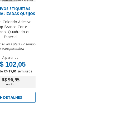
IVOS ETIQUETAS
ALIZADAS QUEIJOS
m
Colorido
Adesivo
pp Branco
Corte
ndo, Quadrado ou
Especial
 10 dias úteis + o tempo
e transportadora
A partir de
$ 102,05
de
R$ 17,01
sem juros
R$ 96,95
no Pix
DETALHES