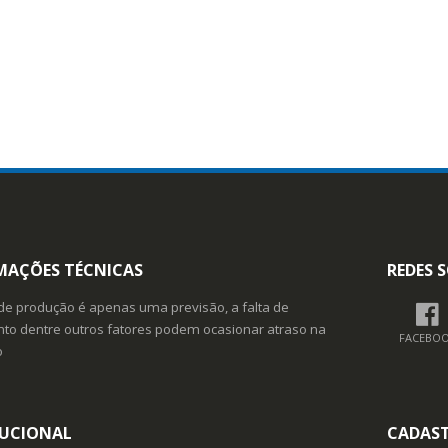
MAÇÕES TÉCNICAS
REDES S
de produção é apenas uma previsão, a falta de
o dentre outros fatores podem ocasionar atraso na
FACEBO
o
TUCIONAL
CADAS