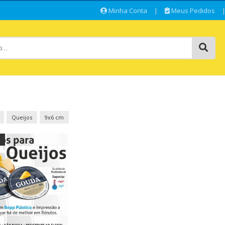
Minha Conta
|
Meus Pedidos
Queijos
9x6 cm