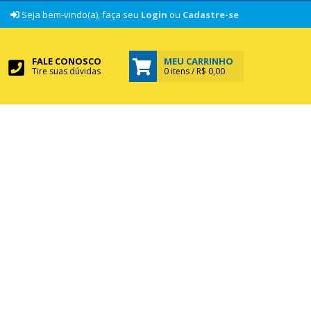
|
Seja bem-vindo(a), faça seu
Login
ou
Cadastre-se
FALE CONOSCO
MEU CARRINHO
Tire suas dúvidas
0 itens / R$ 0,00