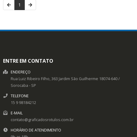
1
ENTRE EM CONTATO
ENDEREÇO
Rua Luiz Ribeiro Filho, 363
Jardim São Guilherme
18074-640
/
Sorocaba
- SP
TELEFONE
15 9 98184212
E-MAIL
contato@graficadosrotulos.com.br
HORÁRIO DE ATENDIMENTO
9h as 18h