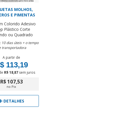
QUETAS MOLHOS,
EROS E PIMENTAS
cm
Colorido
Adesivo
p Plástico
Corte
ndo ou Quadrado
 10 dias úteis + o tempo
e transportadora
A partir de
$ 113,19
de
R$ 18,87
sem juros
R$ 107,53
no Pix
DETALHES