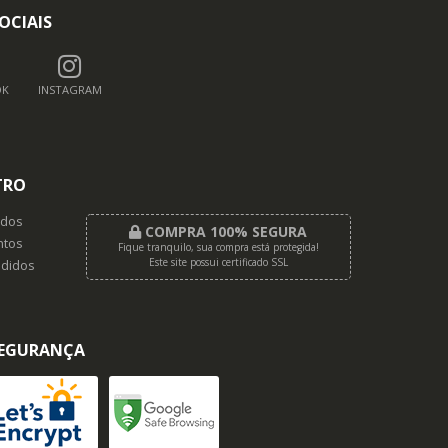
OCIAIS
OK
INSTAGRAM
TRO
dos
COMPRA 100% SEGURA
tos
Fique tranquilo, sua compra está protegida!
Este site possui certificado SSL
didos
EGURANÇA