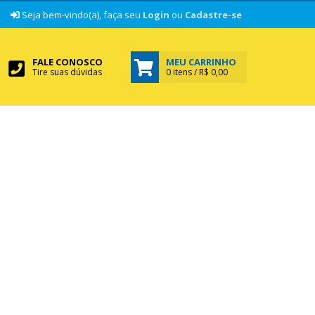
|
Seja bem-vindo(a), faça seu
Login
ou
Cadastre-se
FALE CONOSCO
MEU CARRINHO
Tire suas dúvidas
0 itens / R$ 0,00