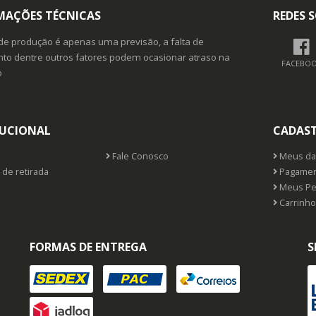
MAÇÕES TÉCNICAS
REDES S
de produção é apenas uma previsão, a falta de
o dentre outros fatores podem ocasionar atraso na
FACEBO
o
TUCIONAL
CADAS
Fale Conosco
Meus da
 de retirada
Pagamen
Meus Pe
Carrinho
FORMAS DE ENTREGA
S