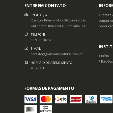
ENTRE EM CONTATO
INFOR
ENDEREÇO
O prazo 
Rua Luiz Ribeiro Filho, 363
Jardim São
pagament
Guilherme
18074-640
/
Sorocaba
- SP
produçã
TELEFONE
15 9 98184212
INSTI
E-MAIL
contato@graficadosrotulos.com.br
Início
Balcões
HORÁRIO DE ATENDIMENTO
9h as 18h
FORMAS DE PAGAMENTO