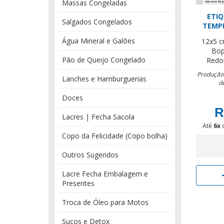
Massas Congeladas
ETI
Salgados Congelados
TEMP
Água Mineral e Galões
12x5 
Bop
Pão de Queijo Congelado
Redo
Produção:
Lanches e Hamburguerias
d
Doces
R
Lacres | Fecha Sacola
Até
6x
Copo da Felicidade (Copo bolha)
Outros Sugeridos
Lacre Fecha Embalagem e
Presentes
Troca de Óleo para Motos
Sucos e Detox