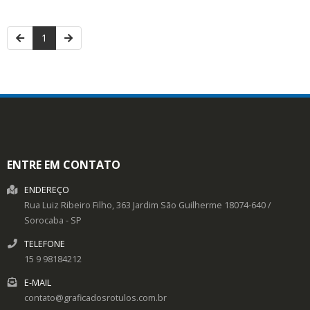
1
ENTRE EM CONTATO
ENDEREÇO
Rua Luiz Ribeiro Filho, 363
Jardim São Guilherme
18074-640
/
Sorocaba
- SP
TELEFONE
15 9 98184212
E-MAIL
contato@graficadosrotulos.com.br