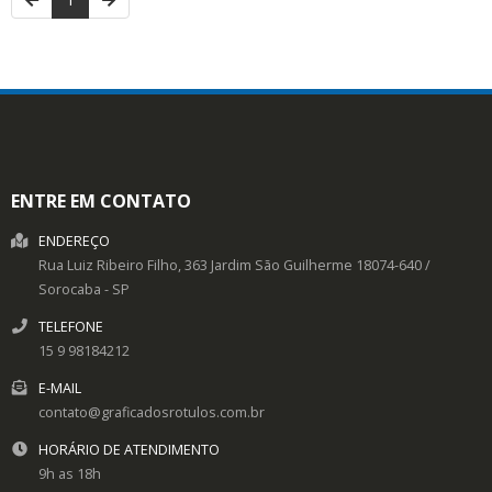
ENTRE EM CONTATO
ENDEREÇO
Rua Luiz Ribeiro Filho, 363
Jardim São Guilherme
18074-640
/
Sorocaba
- SP
TELEFONE
15 9 98184212
E-MAIL
contato@graficadosrotulos.com.br
HORÁRIO DE ATENDIMENTO
9h as 18h