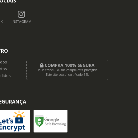
OCIAIS
OK
INSTAGRAM
TRO
dos
COMPRA 100% SEGURA
tos
Fique tranquilo, sua compra está protegida!
Este site possui certificado SSL
didos
EGURANÇA