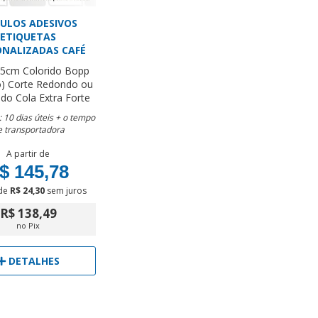
ULOS ADESIVOS
ETIQUETAS
ONALIZADAS CAFÉ
,5cm
Colorido
Bopp
o)
Corte Redondo ou
ado
Cola Extra Forte
 10 dias úteis + o tempo
e transportadora
A partir de
$ 145,78
de
R$ 24,30
sem juros
R$ 138,49
no Pix
DETALHES