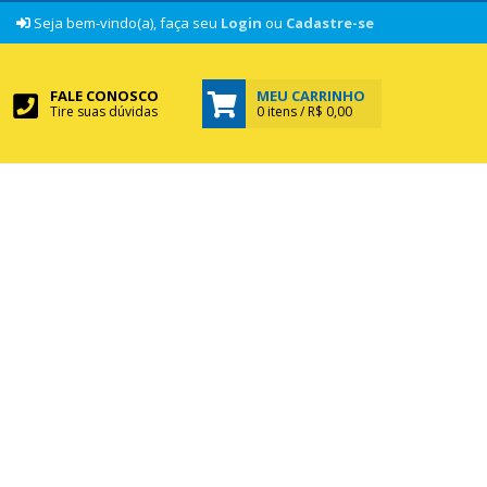
|
Seja bem-vindo(a), faça seu
Login
ou
Cadastre-se
FALE CONOSCO
MEU CARRINHO
Tire suas dúvidas
0 itens / R$ 0,00