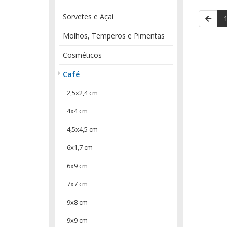
Sorvetes e Açaí
Molhos, Temperos e Pimentas
Cosméticos
Café
2,5x2,4 cm
4x4 cm
4,5x4,5 cm
6x1,7 cm
6x9 cm
7x7 cm
9x8 cm
9x9 cm