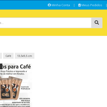
Minha Conta
|
Meus Pedidos
Café
13,5x9,5 cm