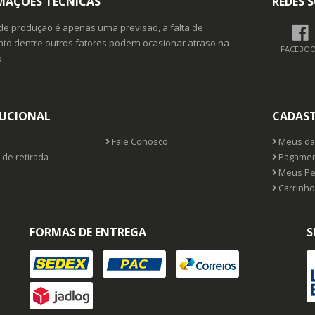
MAÇÕES TÉCNICAS
REDES S
de produção é apenas uma previsão, a falta de
o dentre outros fatores podem ocasionar atraso na
FACEBO
o
TUCIONAL
CADAS
Fale Conosco
Meus da
 de retirada
Pagamen
Meus Pe
Carrinho
FORMAS DE ENTREGA
S