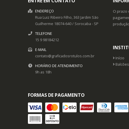
ENTRE EM CONTATO
INFOR
ENDEREÇO
O prazo 
Rua Luiz Ribeiro Filho, 363
Jardim São
pagament
Guilherme
18074-640
/
Sorocaba
- SP
produçã
TELEFONE
15 9 98184212
INSTI
E-MAIL
contato@graficadosrotulos.com.br
Início
Balcões
HORÁRIO DE ATENDIMENTO
9h as 18h
FORMAS DE PAGAMENTO