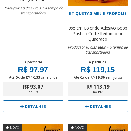
Produção: 10 dias úteis + o tempo de
transportadora
ETIQUETAS MEL E PRÓPOLIS
9x5 cm
Colorido
Adesivo Bopp
Plástico
Corte Redondo ou
Quadrado
Produção: 10 dias úteis + o tempo de
transportadora
A partir de
A partir de
R$ 97,97
R$ 119,15
Até
6x
de
R$ 16,33
sem juros
Até
6x
de
R$ 19,86
sem juros
R$ 93,07
R$ 113,19
no Pix
no Pix
DETALHES
DETALHES
NOVO
NOVO