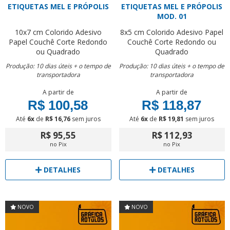
ETIQUETAS MEL E PRÓPOLIS
ETIQUETAS MEL E PRÓPOLIS
MOD. 01
10x7 cm
Colorido
Adesivo
8x5 cm
Colorido
Adesivo Papel
Papel Couchê
Corte Redondo
Couchê
Corte Redondo ou
ou Quadrado
Quadrado
Produção: 10 dias úteis + o tempo de
Produção: 10 dias úteis + o tempo de
transportadora
transportadora
A partir de
A partir de
R$ 100,58
R$ 118,87
Até
6x
de
R$ 16,76
sem juros
Até
6x
de
R$ 19,81
sem juros
R$ 95,55
R$ 112,93
no Pix
no Pix
DETALHES
DETALHES
NOVO
NOVO