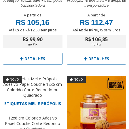
Produção: 10 dias úteis + o tempo de
Produção: 10 dias úteis + o tempo de
transportadora
transportadora
A partir de
A partir de
R$ 105,16
R$ 112,47
Até
6x
de
R$ 17,53
sem juros
Até
6x
de
R$ 18,75
sem juros
R$ 99,90
R$ 106,85
no Pix
no Pix
DETALHES
DETALHES
NOVO
NOVO
ETIQUETAS MEL E PRÓPOLIS
12x6 cm
Colorido
Adesivo
Papel Couchê
Corte Redondo
ou Quadrado