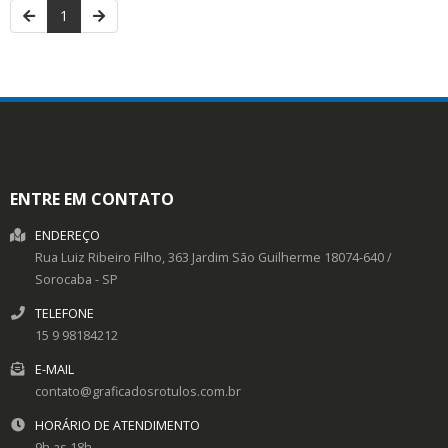
1
ENTRE EM CONTATO
ENDEREÇO
Rua Luiz Ribeiro Filho, 363
Jardim São Guilherme
18074-640
/
Sorocaba
- SP
TELEFONE
15 9 98184212
E-MAIL
contato@graficadosrotulos.com.br
HORÁRIO DE ATENDIMENTO
9h as 18h