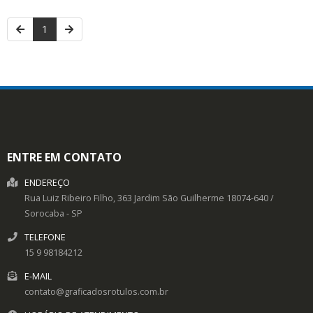
1
ENTRE EM CONTATO
ENDEREÇO
Rua Luiz Ribeiro Filho, 363
Jardim São Guilherme
18074-640
/
Sorocaba
- SP
TELEFONE
15 9 98184212
E-MAIL
contato@graficadosrotulos.com.br