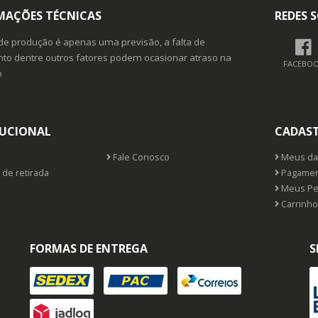
MAÇÕES TÉCNICAS
REDES S
de produção é apenas uma previsão, a falta de
o dentre outros fatores podem ocasionar atraso na
FACEBO
o
TUCIONAL
CADAS
Fale Conosco
Meus da
 de retirada
Pagamen
Meus Pe
Carrinho
FORMAS DE ENTREGA
S