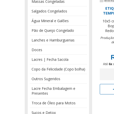
Massas Congeladas
ETI
Salgados Congelados
TEMP
Água Mineral e Galões
10x5 
Bop
Pão de Queijo Congelado
Redo
Produção:
Lanches e Hamburguerias
d
Doces
R
Lacres | Fecha Sacola
Até
6x
Copo da Felicidade (Copo bolha)
Outros Sugeridos
Lacre Fecha Embalagem e
Presentes
Troca de Óleo para Motos
Sucos e Detox