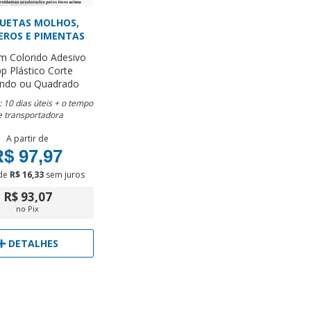
QUETAS MOLHOS,
EROS E PIMENTAS
cm
Colorido
Adesivo
p Plástico
Corte
ndo ou Quadrado
 10 dias úteis + o tempo
e transportadora
A partir de
$ 97,97
de
R$ 16,33
sem juros
R$ 93,07
no Pix
DETALHES