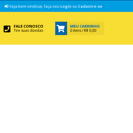
|
Seja bem-vindo(a), faça seu
Login
ou
Cadastre-se
FALE CONOSCO
MEU CARRINHO
Tire suas dúvidas
0 itens / R$ 0,00