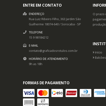
ENTRE EM CONTATO
INFOR
ENDEREÇO
O prazo 
Rua Luiz Ribeiro Filho, 363
Jardim São
pagament
Guilherme
18074-640
/
Sorocaba
- SP
produçã
TELEFONE
15 9 98184212
INSTI
E-MAIL
contato@graficadosrotulos.com.br
Início
Balcões
HORÁRIO DE ATENDIMENTO
9h as 18h
FORMAS DE PAGAMENTO