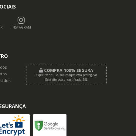
OCIAIS
OK
INSTAGRAM
TRO
dos
COMPRA 100% SEGURA
tos
Fique tranquilo, sua compra está protegida!
Este site possui certificado SSL
didos
EGURANÇA