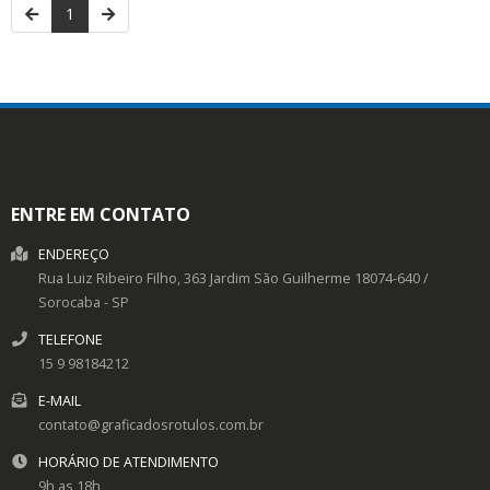
1
ENTRE EM CONTATO
ENDEREÇO
Rua Luiz Ribeiro Filho, 363
Jardim São Guilherme
18074-640
/
Sorocaba
- SP
TELEFONE
15 9 98184212
E-MAIL
contato@graficadosrotulos.com.br
HORÁRIO DE ATENDIMENTO
9h as 18h