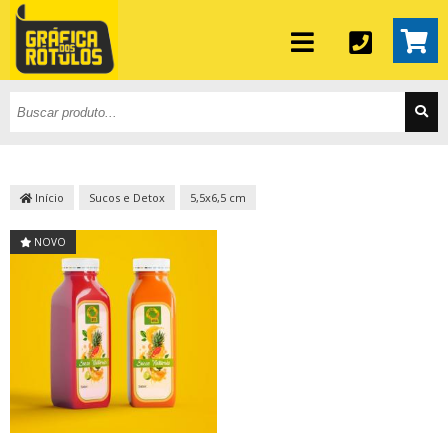
Início
Sucos e Detox
5,5x6,5 cm
NOVO