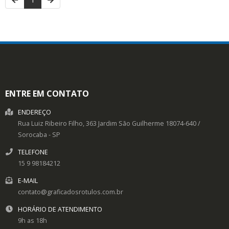
ENTRE EM CONTATO
ENDEREÇO
Rua Luiz Ribeiro Filho, 363
Jardim São Guilherme
18074-640
/
Sorocaba
- SP
TELEFONE
15 9 98184212
E-MAIL
contato@graficadosrotulos.com.br
HORÁRIO DE ATENDIMENTO
9h as 18h