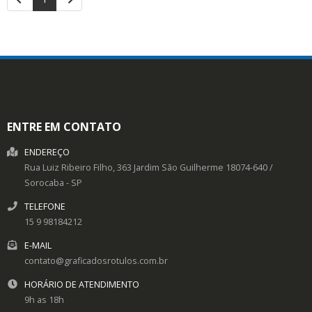
ENTRE EM CONTATO
ENDEREÇO
Rua Luiz Ribeiro Filho, 363
Jardim São Guilherme
18074-640
/
Sorocaba
- SP
TELEFONE
15 9 98184212
E-MAIL
contato@graficadosrotulos.com.br
HORÁRIO DE ATENDIMENTO
9h as 18h