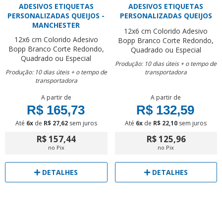
ADESIVOS ETIQUETAS
ADESIVOS ETIQUETAS
PERSONALIZADAS QUEIJOS -
PERSONALIZADAS QUEIJOS
MANCHESTER
12x6 cm
Colorido
Adesivo
12x6 cm
Colorido
Adesivo
Bopp Branco
Corte Redondo,
Bopp Branco
Corte Redondo,
Quadrado ou Especial
Quadrado ou Especial
Produção: 10 dias úteis + o tempo de
Produção: 10 dias úteis + o tempo de
transportadora
transportadora
A partir de
A partir de
R$ 165,73
R$ 132,59
Até
6x
de
R$ 27,62
sem juros
Até
6x
de
R$ 22,10
sem juros
R$ 157,44
R$ 125,96
no Pix
no Pix
DETALHES
DETALHES