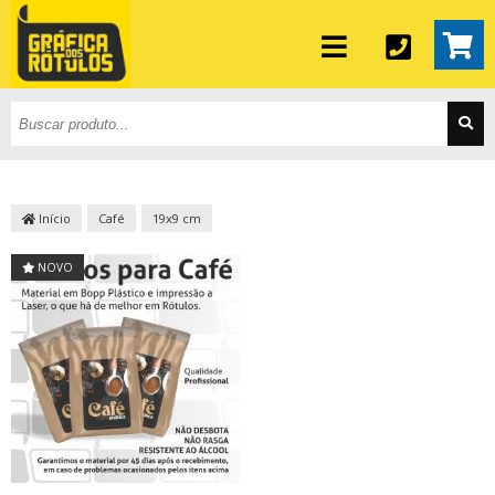
Início
Café
19x9 cm
NOVO