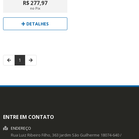
R$ 277,97
no Pix
DETALHES
1
ENTRE EM CONTATO
ENDEREÇO
Rua Luiz Ribeiro Filho, 363
Jardim São Guilherme
18074-640
/