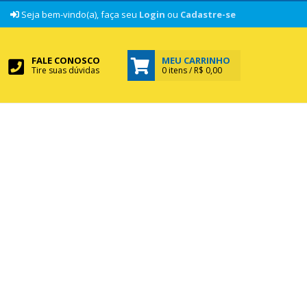
|
Seja bem-vindo(a), faça seu
Login
ou
Cadastre-se
FALE CONOSCO
MEU CARRINHO
Tire suas dúvidas
0 itens / R$ 0,00