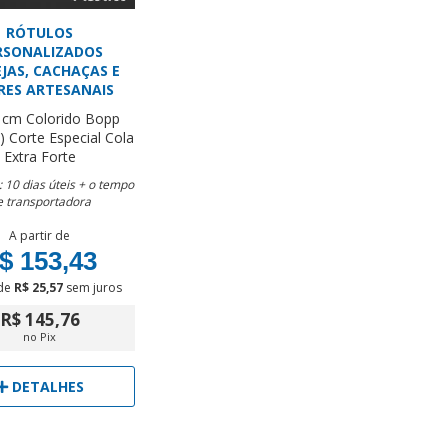
RÓTULOS
RSONALIZADOS
JAS, CACHAÇAS E
RES ARTESANAIS
 cm
Colorido
Bopp
)
Corte Especial
Cola
Extra Forte
 10 dias úteis + o tempo
e transportadora
A partir de
$ 153,43
de
R$ 25,57
sem juros
R$ 145,76
no Pix
DETALHES