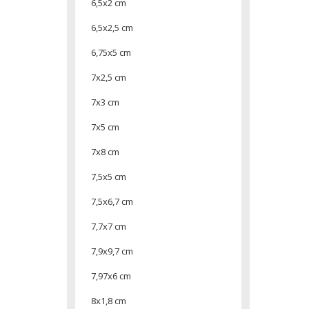
6,5x2 cm
6,5x2,5 cm
6,75x5 cm
7x2,5 cm
7x3 cm
7x5 cm
7x8 cm
7,5x5 cm
7,5x6,7 cm
7,7x7 cm
7,9x9,7 cm
7,97x6 cm
8x1,8 cm