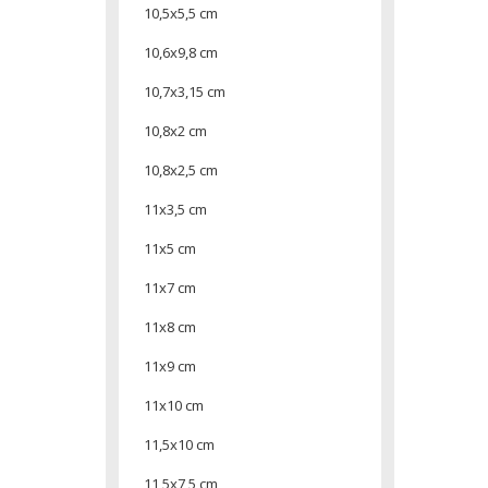
10,5x5,5 cm
10,6x9,8 cm
10,7x3,15 cm
10,8x2 cm
10,8x2,5 cm
11x3,5 cm
11x5 cm
11x7 cm
11x8 cm
11x9 cm
11x10 cm
11,5x10 cm
11,5x7,5 cm