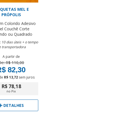
IQUETAS MEL E
PRÓPOLIS
cm
Colorido
Adesivo
el Couchê
Corte
ndo ou Quadrado
 10 dias úteis + o tempo
e transportadora
A partir de
De: R$ 110,00
$ 82,30
de
R$ 13,72
sem juros
R$ 78,18
no Pix
DETALHES