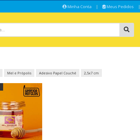
Minha Conta
|
Meus Pedidos
Mel e Própolis
Adesivo Papel Couché
2,5x7 cm