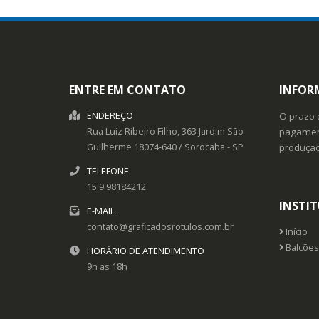
ENTRE EM CONTATO
INFOR
ENDEREÇO
O prazo 
Rua Luiz Ribeiro Filho, 363
Jardim São
pagament
Guilherme
18074-640
/
Sorocaba
- SP
produçã
TELEFONE
15 9 98184212
INSTI
E-MAIL
contato@graficadosrotulos.com.br
Início
Balcões
HORÁRIO DE ATENDIMENTO
9h as 18h