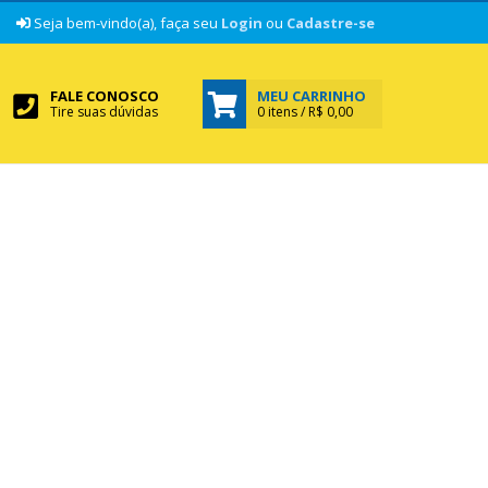
|
Seja bem-vindo(a), faça seu
Login
ou
Cadastre-se
FALE CONOSCO
MEU CARRINHO
Tire suas dúvidas
0 itens / R$ 0,00