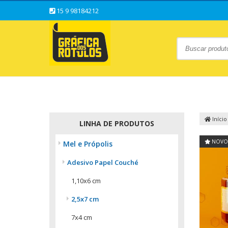
15 9 98184212
Início
LINHA DE PRODUTOS
NOVO
Mel e Própolis
Adesivo Papel Couché
1,10x6 cm
2,5x7 cm
7x4 cm