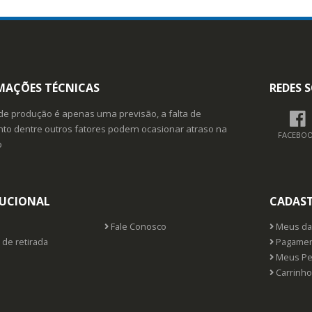
MAÇÕES TÉCNICAS
REDES S
de produção é apenas uma previsão, a falta de
o dentre outros fatores podem ocasionar atraso na
FACEBO
o
TUCIONAL
CADAS
Fale Conosco
Meus da
 de retirada
Pagamen
Meus Pe
Carrinho