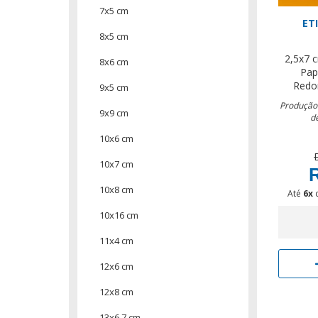
7x5 cm
ET
8x5 cm
2,5x7 
8x6 cm
Pap
Redo
9x5 cm
Produção:
9x9 cm
d
10x6 cm
10x7 cm
R
10x8 cm
Até
6x
10x16 cm
11x4 cm
12x6 cm
12x8 cm
13x6,7 cm