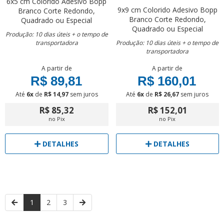
6x5 cm
Colorido
Adesivo Bopp
9x9 cm
Colorido
Adesivo Bopp
Branco
Corte Redondo,
Branco
Corte Redondo,
Quadrado ou Especial
Quadrado ou Especial
Produção: 10 dias úteis + o tempo de
transportadora
Produção: 10 dias úteis + o tempo de
transportadora
A partir de
A partir de
R$ 89,81
R$ 160,01
Até
6x
de
R$ 14,97
sem juros
Até
6x
de
R$ 26,67
sem juros
R$ 85,32
R$ 152,01
no Pix
no Pix
DETALHES
DETALHES
1
2
3