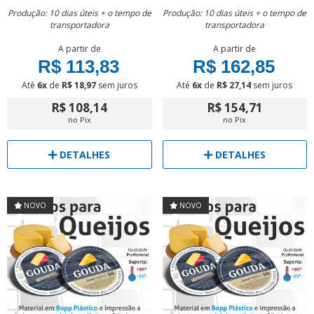
Produção: 10 dias úteis + o tempo de
Produção: 10 dias úteis + o tempo de
transportadora
transportadora
A partir de
A partir de
R$ 113,83
R$ 162,85
Até
6x
de
R$ 18,97
sem juros
Até
6x
de
R$ 27,14
sem juros
R$ 108,14
R$ 154,71
no Pix
no Pix
DETALHES
DETALHES
NOVO
NOVO