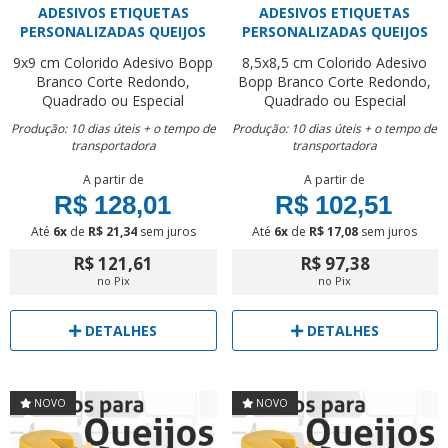
ADESIVOS ETIQUETAS
ADESIVOS ETIQUETAS
PERSONALIZADAS QUEIJOS
PERSONALIZADAS QUEIJOS
9x9 cm
Colorido
Adesivo Bopp
8,5x8,5 cm
Colorido
Adesivo
Branco
Corte Redondo,
Bopp Branco
Corte Redondo,
Quadrado ou Especial
Quadrado ou Especial
Produção: 10 dias úteis + o tempo de
Produção: 10 dias úteis + o tempo de
transportadora
transportadora
A partir de
A partir de
R$ 128,01
R$ 102,51
Até
6x
de
R$ 21,34
sem juros
Até
6x
de
R$ 17,08
sem juros
R$ 121,61
R$ 97,38
no Pix
no Pix
DETALHES
DETALHES
NOVO
NOVO