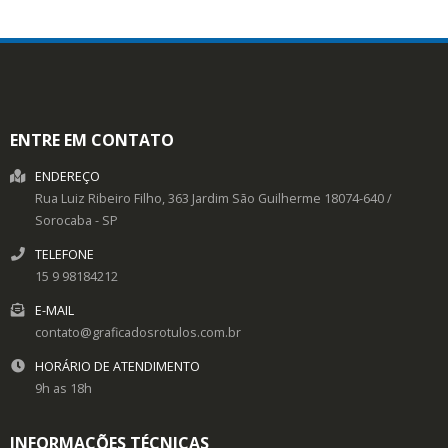
ENTRE EM CONTATO
ENDEREÇO
Rua Luiz Ribeiro Filho, 363
Jardim São Guilherme
18074-640
/
Sorocaba
- SP
TELEFONE
15 9 98184212
E-MAIL
contato@graficadosrotulos.com.br
HORÁRIO DE ATENDIMENTO
9h as 18h
INFORMAÇÕES TÉCNICAS