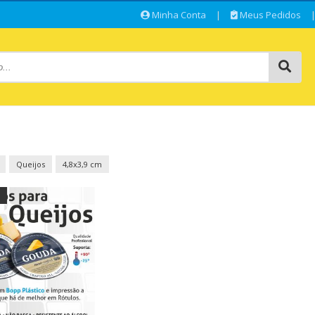
Minha Conta
|
Meus Pedidos
Queijos
4,8x3,9 cm