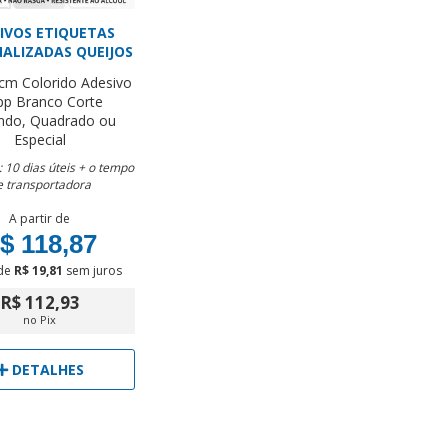
IVOS ETIQUETAS
ALIZADAS QUEIJOS
 cm
Colorido
Adesivo
pp Branco
Corte
ndo, Quadrado ou
Especial
 10 dias úteis + o tempo
e transportadora
A partir de
$ 118,87
de
R$ 19,81
sem juros
R$ 112,93
no Pix
DETALHES