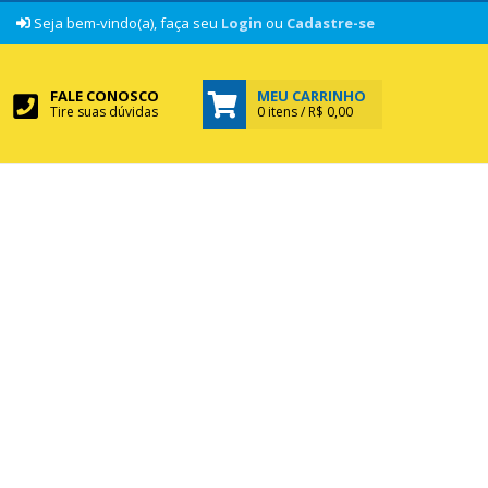
|
Seja bem-vindo(a), faça seu
Login
ou
Cadastre-se
FALE CONOSCO
MEU CARRINHO
Tire suas dúvidas
0 itens / R$ 0,00