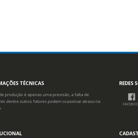
MAÇÕES TÉCNICAS
REDES S
de produção é apenas uma previsão, a falta de
o dentre outros fatores podem ocasionar atraso na
FACEBO
o
TUCIONAL
CADAS