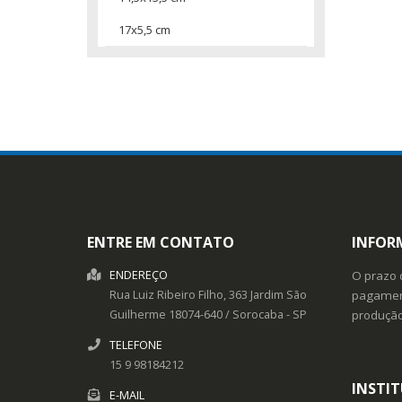
17x5,5 cm
ENTRE EM CONTATO
INFOR
ENDEREÇO
O prazo 
Rua Luiz Ribeiro Filho, 363
Jardim São
pagament
Guilherme
18074-640
/
Sorocaba
- SP
produçã
TELEFONE
15 9 98184212
INSTI
E-MAIL