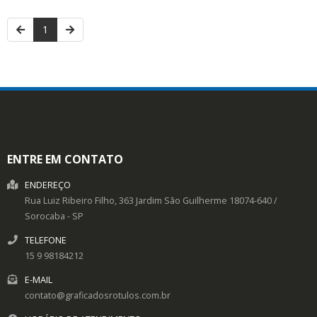
1
ENTRE EM CONTATO
ENDEREÇO
Rua Luiz Ribeiro Filho, 363
Jardim São Guilherme
18074-640
/
Sorocaba
- SP
TELEFONE
15 9 98184212
E-MAIL
contato@graficadosrotulos.com.br