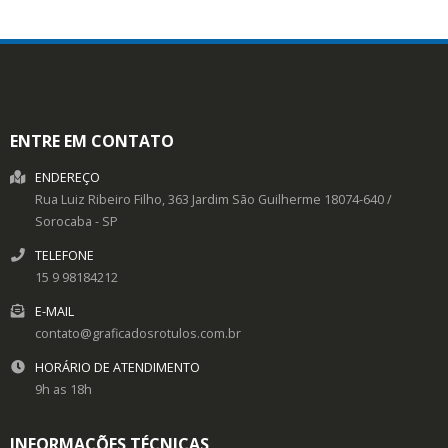
ENTRE EM CONTATO
ENDEREÇO
Rua Luiz Ribeiro Filho, 363
Jardim São Guilherme
18074-640
/
Sorocaba
- SP
TELEFONE
15 9 98184212
E-MAIL
contato@graficadosrotulos.com.br
HORÁRIO DE ATENDIMENTO
9h as 18h
INFORMAÇÕES TÉCNICAS