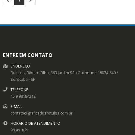
ENTRE EM CONTATO
ENDEREÇO
Rua Luiz Ribeiro Filho, 363
Jardim São Guilherme
18074-640
/
Sorocaba
- SP
TELEFONE
15 9 98184212
E-MAIL
contato@graficadosrotulos.com.br
HORÁRIO DE ATENDIMENTO
9h as 18h