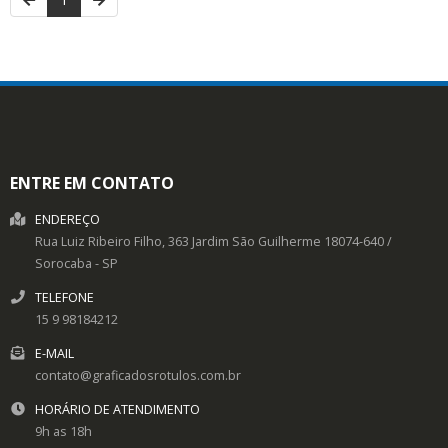
ENTRE EM CONTATO
ENDEREÇO
Rua Luiz Ribeiro Filho, 363
Jardim São Guilherme
18074-640
/
Sorocaba
- SP
TELEFONE
15 9 98184212
E-MAIL
contato@graficadosrotulos.com.br
HORÁRIO DE ATENDIMENTO
9h as 18h