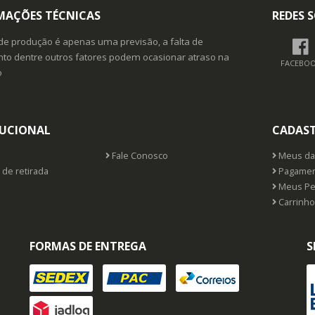
MAÇÕES TÉCNICAS
REDES S
de produção é apenas uma previsão, a falta de
o dentre outros fatores podem ocasionar atraso na
FACEBO
o
TUCIONAL
CADAS
Fale Conosco
Meus da
 de retirada
Pagamen
Meus Pe
Carrinho
FORMAS DE ENTREGA
S