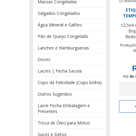
Massas Congeladas
ETI
Salgados Congelados
TEMP
Água Mineral e Galões
12,5x4
Bop
Pão de Queijo Congelado
Redo
Produção:
Lanches e Hamburguerias
d
Doces
R
Lacres | Fecha Sacola
Até
6x
Copo da Felicidade (Copo bolha)
Outros Sugeridos
Lacre Fecha Embalagem e
Presentes
Troca de Óleo para Motos
Sucos e Detox