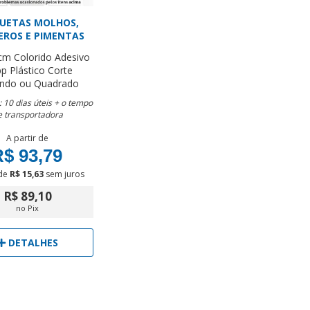
QUETAS MOLHOS,
EROS E PIMENTAS
 cm
Colorido
Adesivo
p Plástico
Corte
ndo ou Quadrado
 10 dias úteis + o tempo
e transportadora
A partir de
$ 93,79
de
R$ 15,63
sem juros
R$ 89,10
no Pix
DETALHES