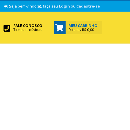
|
Seja bem-vindo(a), faça seu
Login
ou
Cadastre-se
FALE CONOSCO
MEU CARRINHO
Tire suas dúvidas
0 itens / R$ 0,00