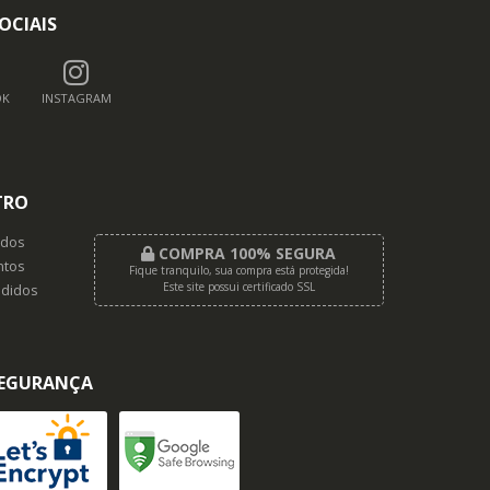
OCIAIS
OK
INSTAGRAM
TRO
dos
COMPRA 100% SEGURA
tos
Fique tranquilo, sua compra está protegida!
Este site possui certificado SSL
didos
EGURANÇA