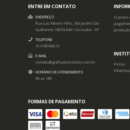
ENTRE EM CONTATO
INFOR
ENDEREÇO
O prazo 
Rua Luiz Ribeiro Filho, 363
Jardim São
pagament
Guilherme
18074-640
/
Sorocaba
- SP
produçã
TELEFONE
15 9 98184212
INSTI
E-MAIL
contato@graficadosrotulos.com.br
Início
Balcões
HORÁRIO DE ATENDIMENTO
9h as 18h
FORMAS DE PAGAMENTO