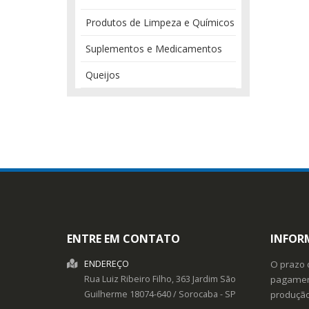
Produtos de Limpeza e Químicos
Suplementos e Medicamentos
Queijos
ENTRE EM CONTATO
INFOR
ENDEREÇO
O prazo 
Rua Luiz Ribeiro Filho, 363
Jardim São
pagament
Guilherme
18074-640
/
Sorocaba
- SP
produçã