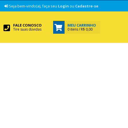
|
Seja bem-vindo(a), faça seu
Login
ou
Cadastre-se
FALE CONOSCO
MEU CARRINHO
Tire suas dúvidas
0 itens / R$ 0,00