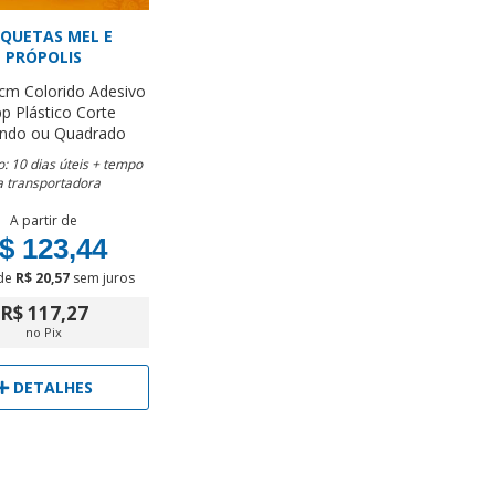
IQUETAS MEL E
PRÓPOLIS
 cm
Colorido
Adesivo
p Plástico
Corte
ndo ou Quadrado
: 10 dias úteis + tempo
a transportadora
A partir de
$ 123,44
de
R$ 20,57
sem juros
R$ 117,27
no Pix
DETALHES