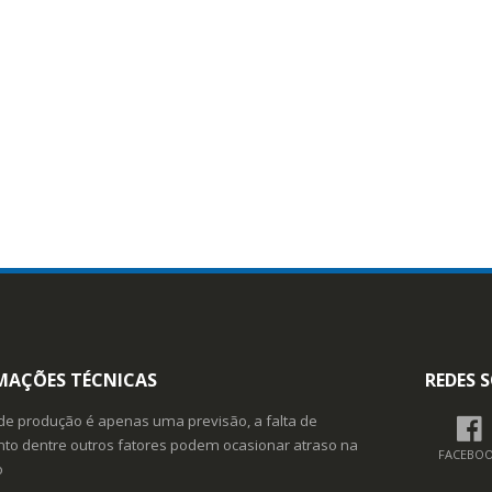
MAÇÕES TÉCNICAS
REDES S
de produção é apenas uma previsão, a falta de
o dentre outros fatores podem ocasionar atraso na
FACEBO
o