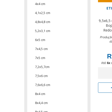
4x4 cm
ET
4,1x2,5 cm
9,5x6,5
4,8x4,8 cm
Bop
Redo
5,2x3,1 cm
Produção
6x5 cm
d
7x4,5 cm
R
7x5 cm
Até
6x
7,2x5,7cm
7,5x6 cm
7,6x6,6 cm
8x4 cm
8x4,4 cm
8x4,5 cm