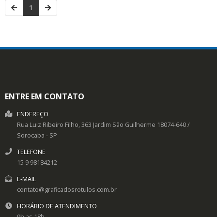
1
ENTRE EM CONTATO
ENDEREÇO
Rua Luiz Ribeiro Filho, 363
Jardim São Guilherme
18074-640
/
Sorocaba
- SP
TELEFONE
15 9 98184212
E-MAIL
contato@graficadosrotulos.com.br
HORÁRIO DE ATENDIMENTO
9h as 18h