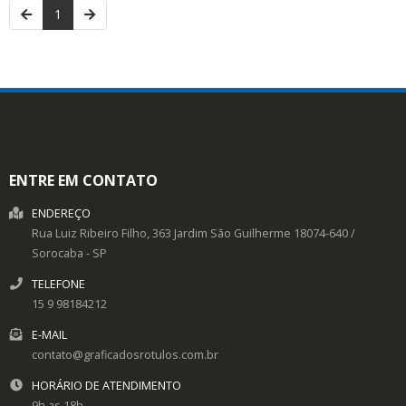
1
ENTRE EM CONTATO
ENDEREÇO
Rua Luiz Ribeiro Filho, 363
Jardim São Guilherme
18074-640
/
Sorocaba
- SP
TELEFONE
15 9 98184212
E-MAIL
contato@graficadosrotulos.com.br
HORÁRIO DE ATENDIMENTO
9h as 18h