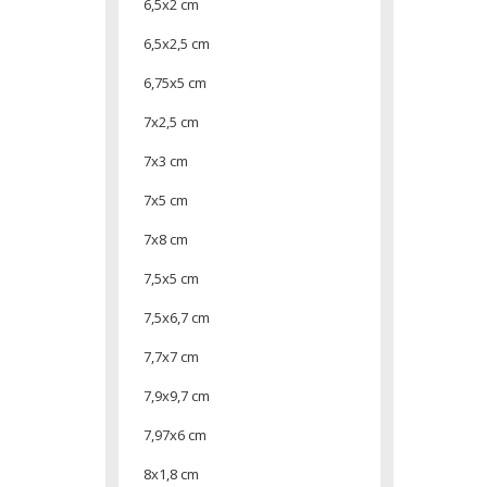
6,5x2 cm
6,5x2,5 cm
6,75x5 cm
7x2,5 cm
7x3 cm
7x5 cm
7x8 cm
7,5x5 cm
7,5x6,7 cm
7,7x7 cm
7,9x9,7 cm
7,97x6 cm
8x1,8 cm