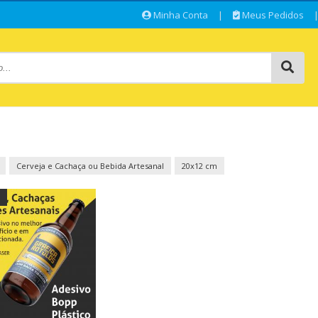
Minha Conta
|
Meus Pedidos
Cerveja e Cachaça ou Bebida Artesanal
20x12 cm