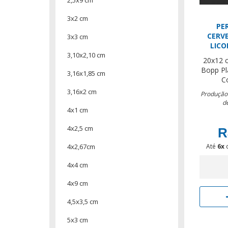
2,5x9 cm
3x2 cm
PE
CERVE
3x3 cm
LICO
3,10x2,10 cm
20x12 
Bopp Pl
3,16x1,85 cm
C
3,16x2 cm
Produção:
d
4x1 cm
4x2,5 cm
R
Até
6x
4x2,67cm
4x4 cm
4x9 cm
4,5x3,5 cm
5x3 cm