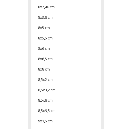
8x2,46 cm
8x3,8 cm
8x5 cm
8x5,5 cm
8x6 cm
8x6,5 cm
8x8 cm
8,5x2 cm
8,5x3,2 cm
8,5x8 cm
8,5x9,5 cm
9x1,5 cm