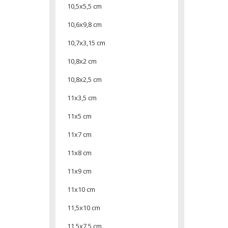
10,5x5,5 cm
10,6x9,8 cm
10,7x3,15 cm
10,8x2 cm
10,8x2,5 cm
11x3,5 cm
11x5 cm
11x7 cm
11x8 cm
11x9 cm
11x10 cm
11,5x10 cm
11,5x7,5 cm