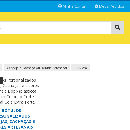
Minha Conta
|
Meus Pedidos
Cerveja e Cachaça ou Bebida Artesanal
14x7 cm
RÓTULOS
RSONALIZADOS
JAS, CACHAÇAS E
RES ARTESANAIS