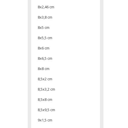
8x2,46 cm
8x3,8 cm
8x5 cm
8x5,5 cm
8x6 cm
8x6,5 cm
8x8 cm
8,5x2 cm
8,5x3,2 cm
8,5x8 cm
8,5x9,5 cm
9x1,5 cm