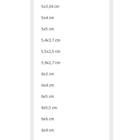
5x3,34 cm
5x4 cm
5x5 cm
5,4x3,7 cm
5,5x2,5 cm
5,9x2,7 cm
6x3 cm
6x4 cm
6x5 cm
6x5,5 cm
6x6 cm
6x9 cm