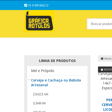
15 9 98184212
Início
LINHA DE PRODUTOS
NOVO
Mel e Própolis
Cerveja e Cachaça ou Bebida
Artesanal
2,5x2,5 cm
PE
2,3x8 cm
CERVE
LICO