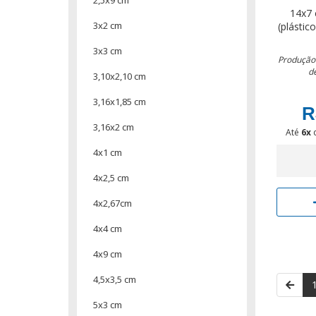
2,5x9 cm
14x7
3x2 cm
(plástico
3x3 cm
Produção:
d
3,10x2,10 cm
3,16x1,85 cm
R
3,16x2 cm
Até
6x
4x1 cm
4x2,5 cm
4x2,67cm
4x4 cm
4x9 cm
4,5x3,5 cm
5x3 cm