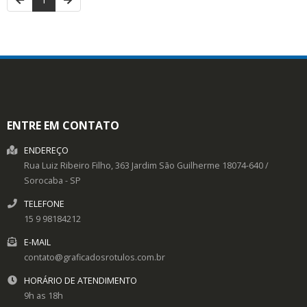
ENTRE EM CONTATO
ENDEREÇO
Rua Luiz Ribeiro Filho, 363
Jardim São Guilherme
18074-640
/
Sorocaba
- SP
TELEFONE
15 9 98184212
E-MAIL
contato@graficadosrotulos.com.br
HORÁRIO DE ATENDIMENTO
9h as 18h