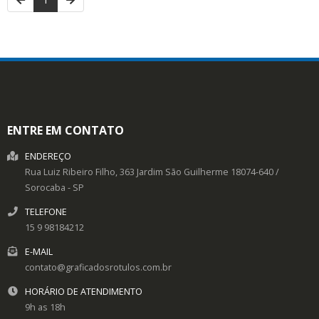
ENTRE EM CONTATO
ENDEREÇO
Rua Luiz Ribeiro Filho, 363
Jardim São Guilherme
18074-640
/
Sorocaba
- SP
TELEFONE
15 9 98184212
E-MAIL
contato@graficadosrotulos.com.br
HORÁRIO DE ATENDIMENTO
9h as 18h