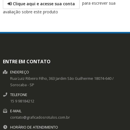
para escrever sua
Clique aqui e acesse sua conta
avaliação sobre este produto
ENTRE EM CONTATO
ENDEREÇO
Rua Luiz Ribeiro Filho, 363
Jardim São Guilherme
18074-640
/
Sorocaba
- SP
TELEFONE
15 9 98184212
E-MAIL
contato@graficadosrotulos.com.br
HORÁRIO DE ATENDIMENTO